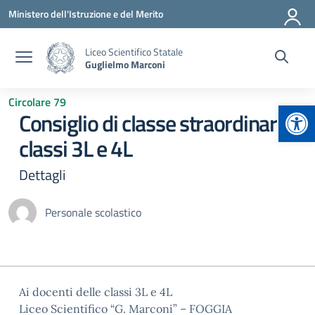
Vai ai contenuti
Vai al menu di navigazione
Vai al footer
Ministero dell'Istruzione e del Merito
Liceo Scientifico Statale
Guglielmo Marconi
Circolare 79
Apr
Consiglio di classe straordinario
classi 3L e 4L
Dettagli
Personale scolastico
Ai docenti delle classi 3L e 4L
Liceo Scientifico “G. Marconi” – FOGGIA