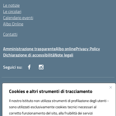
Le notizie
Le circolari
Calendario eventi
Albo Online
Contatti
Amministrazione trasparente
Albo online
Privacy Policy
Dichiarazione di accessibilità
Note legali
Seguici su:
Indirizzo:
Via Danimarca, 25 - 71100 FOGGIA (FG)
Centralino:
Cookies e altri strumenti di tracciamento
0881636571
Email:
fgps040004@istruzione.it
Posta elettronica certificata (PEC):
fgps040004@pec.istruzione.it
Il nostro Istituto non utilizza strumenti di profilazione degli utenti -
Codice fiscale: 80031370713
sono utilizzati esclusivamente cookies tecnici necessari al
Codice meccanografico:
FGPS040004
corretto funzionamento del sito, alla fruibilità dei servizi