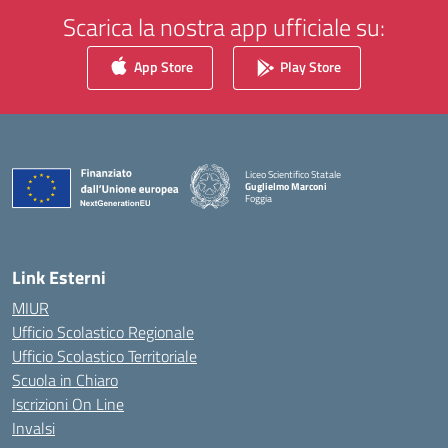
Scarica la nostra app ufficiale su:
App Store
Play Store
Liceo Scientifico Statale
Guglielmo Marconi
Foggia
— Visita la pagina iniziale della scuola
Link Esterni
MIUR
Ufficio Scolastico Regionale
Ufficio Scolastico Territoriale
Scuola in Chiaro
Iscrizioni On Line
Invalsi