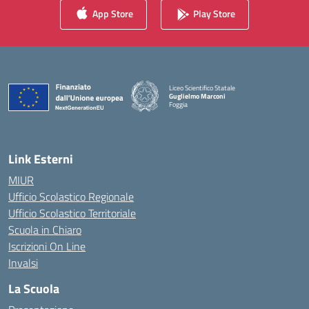
App Store
Play Store
Liceo Scientifico Statale
Guglielmo Marconi
Foggia
— Visita la pagina iniziale della scuola
Link Esterni
MIUR
Ufficio Scolastico Regionale
Ufficio Scolastico Territoriale
Scuola in Chiaro
Iscrizioni On Line
Invalsi
La Scuola