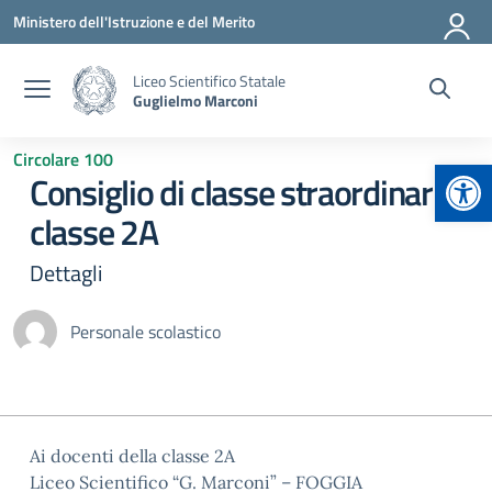
Vai ai contenuti
Vai al menu di navigazione
Vai al footer
Ministero dell'Istruzione e del Merito
Liceo Scientifico Statale
Guglielmo Marconi
Circolare 100
Apr
Consiglio di classe straordinario
classe 2A
Dettagli
Personale scolastico
Ai docenti della classe 2A
Liceo Scientifico “G. Marconi” – FOGGIA