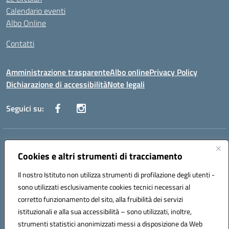
Calendario eventi
Albo Online
Contatti
Amministrazione trasparente
Albo online
Privacy Policy
Dichiarazione di accessibilità
Note legali
Seguici su:
Indirizzo:
Via Danimarca, 25 - 71100 FOGGIA (FG)
Centralino:
Cookies e altri strumenti di tracciamento
0881636571
Email:
fgps040004@istruzione.it
Posta elettronica certificata (PEC):
fgps040004@pec.istruzione.it
Il nostro Istituto non utilizza strumenti di profilazione degli utenti -
Codice fiscale: 80031370713
sono utilizzati esclusivamente cookies tecnici necessari al
Codice meccanografico:
FGPS040004
corretto funzionamento del sito, alla fruibilità dei servizi
Codice Indice delle Pubbliche Amministrazioni (IPA): istsc_fgps040004
istituzionali e alla sua accessibilità – sono utilizzati, inoltre,
strumenti statistici anonimizzati messi a disposizione da Web