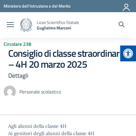
Vai ai contenuti
Vai al menu di navigazione
Vai al footer
Ministero dell'Istruzione e del Merito
Liceo Scientifico Statale
Guglielmo Marconi
Circolare 238
Apr
Consiglio di classe straordinario
– 4H 20 marzo 2025
Dettagli
Personale scolastico
Agli alunni della classe 4H
Ai genitori degli alunni della classe 4H