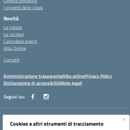
Offerta formativa
I progetti delle classi
Novità
Le notizie
Le circolari
Calendario eventi
Albo Online
Contatti
Amministrazione trasparente
Albo online
Privacy Policy
Dichiarazione di accessibilità
Note legali
Seguici su:
Indirizzo:
Via Danimarca, 25 - 71100 FOGGIA (FG)
Centralino:
Cookies e altri strumenti di tracciamento
0881636571
Email:
fgps040004@istruzione.it
Posta elettronica certificata (PEC):
fgps040004@pec.istruzione.it