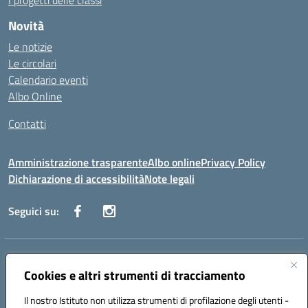
I progetti delle classi
Novità
Le notizie
Le circolari
Calendario eventi
Albo Online
Contatti
Amministrazione trasparente
Albo online
Privacy Policy
Dichiarazione di accessibilità
Note legali
Seguici su:
Indirizzo:
Via Danimarca, 25 - 71100 FOGGIA (FG)
Centralino:
Cookies e altri strumenti di tracciamento
0881636571
Email:
fgps040004@istruzione.it
Posta elettronica certificata (PEC):
fgps040004@pec.istruzione.it
Il nostro Istituto non utilizza strumenti di profilazione degli utenti -