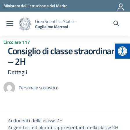
Vai ai contenuti
Vai al menu di navigazione
Vai al footer
Ministero dell'Istruzione e del Merito
Liceo Scientifico Statale
Guglielmo Marconi
Circolare 117
Apr
Consiglio di classe straordinario
– 2H
Dettagli
Personale scolastico
Ai docenti della classe 2H
Ai genitori ed alunni rappresentanti della classe 2H