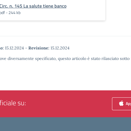
Circ. n. 145 La salute tiene banco
pdf - 244 kb
o:
15.12.2024
-
Revisione:
15.12.2024
ove diversamente specificato, questo articolo è stato rilasciato sott
iciale su:
App