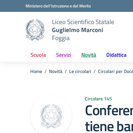
Vai ai contenuti
Vai al menu di navigazione
Vai al footer
Ministero dell'Istruzione e del Merito
Liceo Scientifico Statale
Guglielmo Marconi
Foggia
Scuola
Servizi
Novità
Didattica
Home
Novità
Le circolari
Circolari per Doc
Circolare 145
Conferen
tiene ba