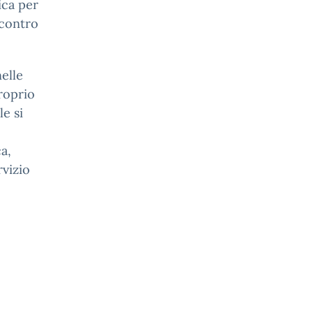
ica per
incontro
elle
roprio
le si
ca,
rvizio