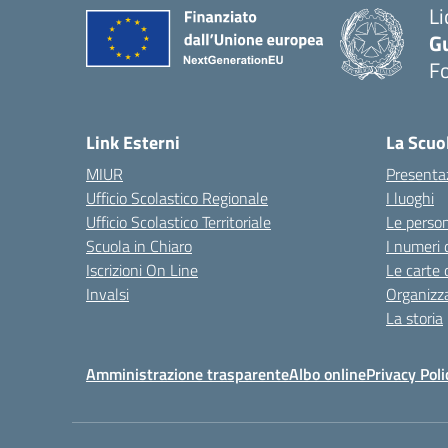
Li
G
F
— 
Link Esterni
La Scuo
MIUR
Presenta
Ufficio Scolastico Regionale
I luoghi
Ufficio Scolastico Territoriale
Le perso
Scuola in Chiaro
I numeri 
Iscrizioni On Line
Le carte 
Invalsi
Organizz
La storia
Amministrazione trasparente
Albo online
Privacy Poli