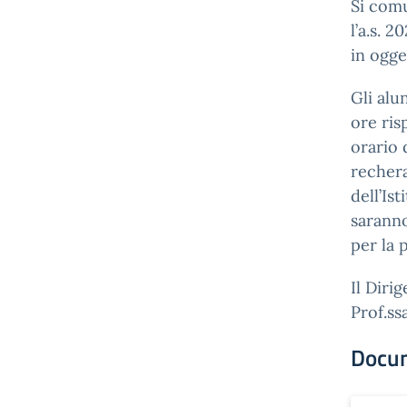
Si comu
l’a.s. 
in ogge
Gli alu
ore ris
orario 
rechera
dell’Ist
saranno
per la 
Il Diri
Prof.ss
Docu