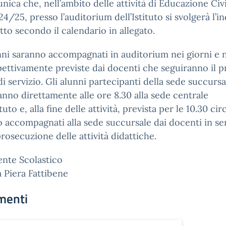
nica che, nell’ambito delle attività di Educazione Civ
2024/25, presso l’auditorium dell’Istituto si svolgerà l’
tto secondo il calendario in allegato.
nni saranno accompagnati in auditorium nei giorni e n
pettivamente previste dai docenti che seguiranno il p
di servizio. Gli alunni partecipanti della sede succursa
nno direttamente alle ore 8.30 alla sede centrale
ituto e, alla fine delle attività, prevista per le 10.30 cir
 accompagnati alla sede succursale dai docenti in se
prosecuzione delle attività didattiche.
gente Scolastico
a Piera Fattibene
menti