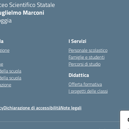
ceo Scientifico Statale
uglielmo Marconi
oggia
Visita la pagina iniziale della scuola
la
I Servizi
zione
Personale scolastico
Famiglie e studenti
ne
Percorsi di studio
della scuola
Didattica
della scuola
Offerta formativa
azione
I progetti delle classi
cy
Dichiarazione di accessibilità
Note legali