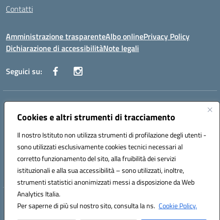
Contatti
Amministrazione trasparente
Albo online
Privacy Policy
Dichiarazione di accessibilità
Note legali
Seguici su:
Indirizzo:
Via Danimarca, 25 - 71100 FOGGIA (FG)
Centralino:
Cookies e altri strumenti di tracciamento
0881636571
Email:
fgps040004@istruzione.it
Posta elettronica certificata (PEC):
fgps040004@pec.istruzione.it
Il nostro Istituto non utilizza strumenti di profilazione degli utenti -
Codice fiscale: 80031370713
sono utilizzati esclusivamente cookies tecnici necessari al
Codice meccanografico:
FGPS040004
corretto funzionamento del sito, alla fruibilità dei servizi
Codice Indice delle Pubbliche Amministrazioni (IPA): istsc_fgps040004
istituzionali e alla sua accessibilità – sono utilizzati, inoltre,
strumenti statistici anonimizzati messi a disposizione da Web
Analytics Italia.
Hosting & Powered by 3D Solution S.r.l.
Per saperne di più sul nostro sito, consulta la ns.
Cookie Policy.
Concept & Design by Designers Italia