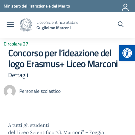
Vai ai contenuti
Vai al menu di navigazione
Vai al footer
Ministero dell'Istruzione e del Merito
Liceo Scientifico Statale
Guglielmo Marconi
Circolare 27
Apr
Concorso per l’ideazione del
logo Erasmus+ Liceo Marconi
Dettagli
Personale scolastico
A tutti gli studenti
del Liceo Scientifico “G. Marconi” – Foggia