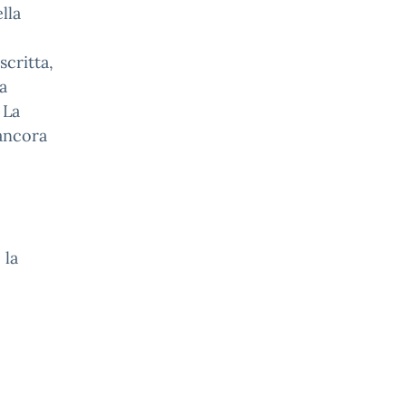
lla
scritta,
a
 La
ancora
 la