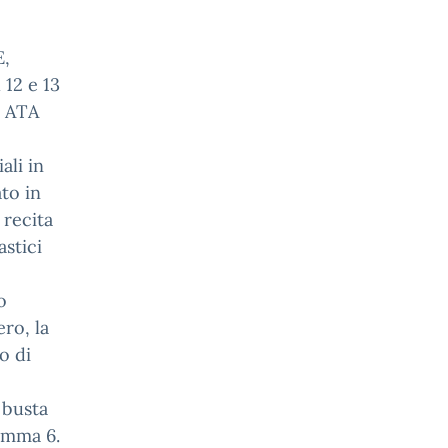
E,
12 e 13
e ATA
ali in
to in
 recita
astici
o
ro, la
o di
a busta
omma 6.