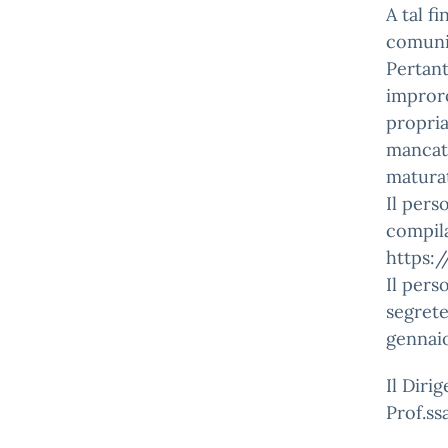
A tal f
comunic
Pertant
improro
propria
mancat
maturat
Il pers
compila
https:
Il pers
segrete
gennaio
Il Diri
Prof.ss