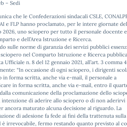
eb – Sedi
unica che le Confederazioni sindacali CSLE, CONALP
 e FLP hanno proclamato, per le intere giornate del 
 2026, uno sciopero per tutto il personale docente 
parto e dell’Area Istruzione e Ricerca.
do sulle norme di garanzia dei servizi pubblici essenzi
 sciopero nel Comparto Istruzione e Ricerca pubblica
a Ufficiale n. 8 del 12 gennaio 2021, all’art. 3 comma 4
mente: “In occasione di ogni sciopero, i dirigenti scol
o in forma scritta, anche via e-mail, il personale a
are in forma scritta, anche via e-mail, entro il quart
dalla comunicazione della proclamazione dello sciope
 intenzione di aderire allo sciopero o di non aderirvi 
r ancora maturato alcuna decisione al riguardo. La
azione di adesione fa fede ai fini della trattenuta sull
 è irrevocabile, fermo restando quanto previsto al c