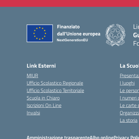
Li
G
F
— 
Link Esterni
La Scuo
MIUR
Presenta
Ufficio Scolastico Regionale
I luoghi
Ufficio Scolastico Territoriale
Le perso
Scuola in Chiaro
I numeri 
Iscrizioni On Line
Le carte 
Invalsi
Organizz
La storia
Amministrazione trasparente
Albo online
Privacy Poli