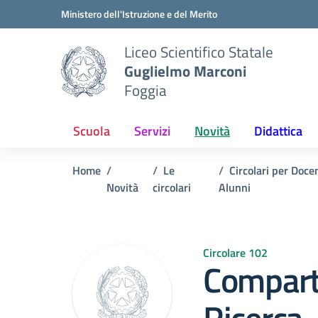
Vai ai contenuti
Vai al menu di navigazione
Vai al footer
Ministero dell'Istruzione e del Merito
Liceo Scientifico Statale
Guglielmo Marconi
Foggia
Scuola
Servizi
Novità
Didattica
Home
Le
Circolari per Docen
Novità
circolari
Alunni
Circolare 102
Comparto