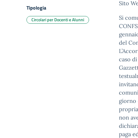
Sito W
Tipologia
Si com
Circolari per Docenti e Alunni
CONFSAI
gennaio
del Com
L’Accor
caso di
Gazzett
testual
invitan
comunic
giorno 
propria
non ave
dichiar
paga ed