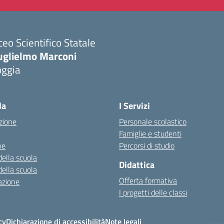
ceo Scientifico Statale
uglielmo Marconi
oggia
Visita la pagina iniziale della scuola
la
I Servizi
zione
Personale scolastico
Famiglie e studenti
ne
Percorsi di studio
della scuola
Didattica
della scuola
Offerta formativa
azione
I progetti delle classi
cy
Dichiarazione di accessibilità
Note legali