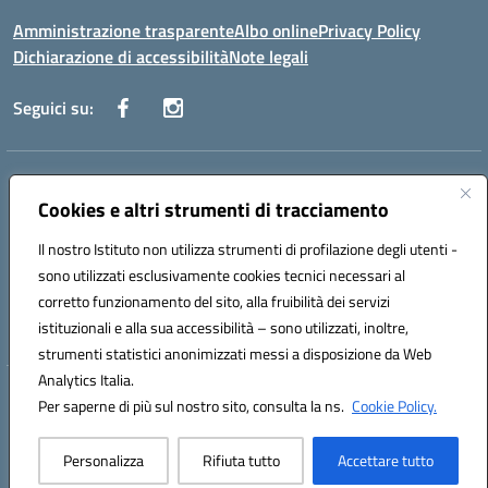
Amministrazione trasparente
Albo online
Privacy Policy
Dichiarazione di accessibilità
Note legali
Seguici su:
Indirizzo:
Via Danimarca, 25 - 71100 FOGGIA (FG)
Centralino:
Cookies e altri strumenti di tracciamento
0881636571
Email:
fgps040004@istruzione.it
Posta elettronica certificata (PEC):
fgps040004@pec.istruzione.it
Il nostro Istituto non utilizza strumenti di profilazione degli utenti -
Codice fiscale: 80031370713
sono utilizzati esclusivamente cookies tecnici necessari al
Codice meccanografico:
FGPS040004
corretto funzionamento del sito, alla fruibilità dei servizi
Codice Indice delle Pubbliche Amministrazioni (IPA): istsc_fgps040004
istituzionali e alla sua accessibilità – sono utilizzati, inoltre,
strumenti statistici anonimizzati messi a disposizione da Web
Analytics Italia.
Hosting & Powered by 3D Solution S.r.l.
Per saperne di più sul nostro sito, consulta la ns.
Cookie Policy.
Concept & Design by Designers Italia
Personalizza
Rifiuta tutto
Accettare tutto