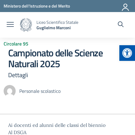
Vai ai contenuti
Vai al menu di navigazione
Vai al footer
Ministero dell'Istruzione e del Merito
Liceo Scientifico Statale
Guglielmo Marconi
Circolare 95
Apr
Campionato delle Scienze
Naturali 2025
Dettagli
Personale scolastico
Ai docenti ed alunni delle classi del biennio
Al DSGA