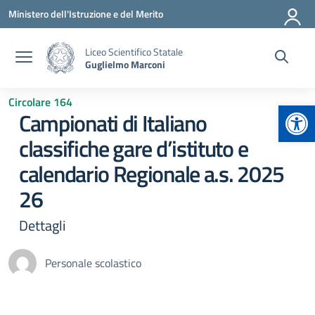
Vai ai contenuti
Vai al menu di navigazione
Vai al footer
Ministero dell'Istruzione e del Merito
Liceo Scientifico Statale
Guglielmo Marconi
Circolare 164
Apr
Campionati di Italiano
classifiche gare d’istituto e
calendario Regionale a.s. 2025
26
Dettagli
Personale scolastico