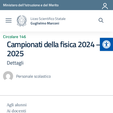
Vai ai contenuti
Vai al menu di navigazione
Vai al footer
Ministero dell'Istruzione e del Merito
Liceo Scientifico Statale
Guglielmo Marconi
Circolare 146
Apr
Campionati della fisica 2024 –
2025
Dettagli
Personale scolastico
Agli alunni
Ai docenti