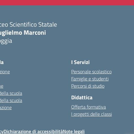
ceo Scientifico Statale
uglielmo Marconi
oggia
Visita la pagina iniziale della scuola
la
I Servizi
zione
Personale scolastico
Famiglie e studenti
ne
Percorsi di studio
della scuola
Didattica
della scuola
Offerta formativa
azione
I progetti delle classi
cy
Dichiarazione di accessibilità
Note legali