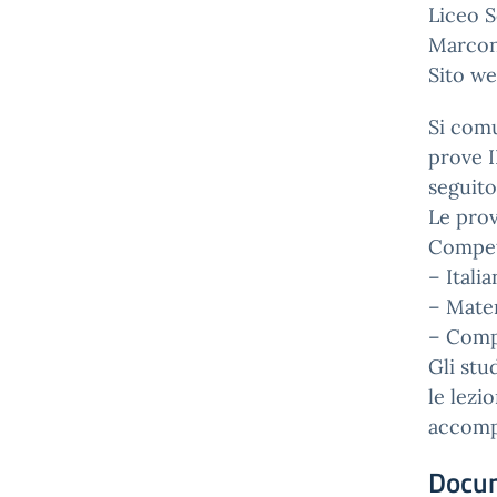
Liceo S
Marcon
Sito we
Si comu
prove I
seguito
Le prov
Compete
– Itali
– Matem
– Compe
Gli stu
le lezi
accompa
Docu