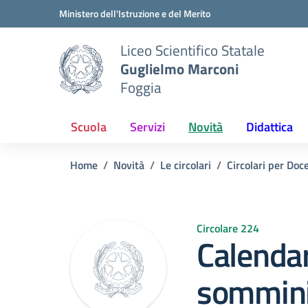
Vai ai contenuti
Vai al menu di navigazione
Vai al footer
Ministero dell'Istruzione e del Merito
Liceo Scientifico Statale
Guglielmo Marconi
Foggia
Scuola
Servizi
Novità
Didattica
Home
Novità
Le circolari
Circolari per Doc
Circolare 224
Calendar
sommini