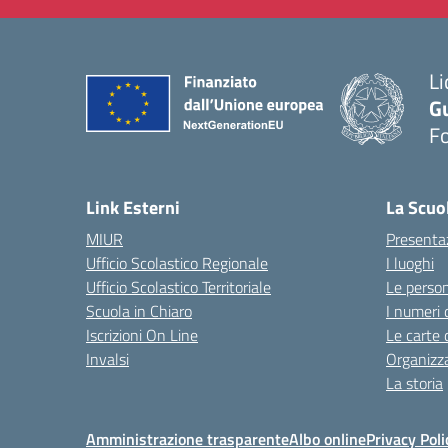
Li
G
F
— 
Link Esterni
La Scuo
MIUR
Presenta
Ufficio Scolastico Regionale
I luoghi
Ufficio Scolastico Territoriale
Le perso
Scuola in Chiaro
I numeri 
Iscrizioni On Line
Le carte 
Invalsi
Organizz
La storia
Amministrazione trasparente
Albo online
Privacy Poli