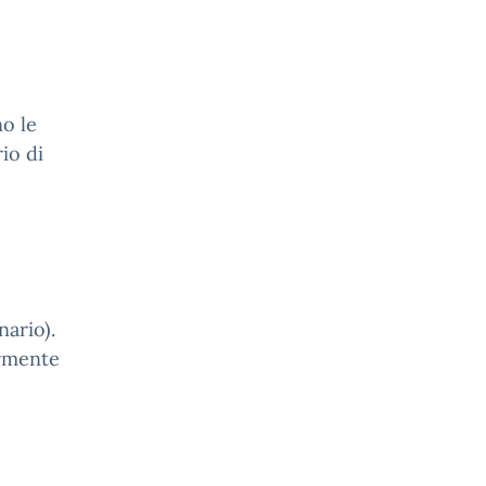
o le
io di
nario).
armente