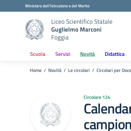
Vai ai contenuti
Vai al menu di navigazione
Vai al footer
Ministero dell'Istruzione e del Merito
Liceo Scientifico Statale
Guglielmo Marconi
Foggia
Scuola
Servizi
Novità
Didattica
Home
Novità
Le circolari
Circolari per Doc
Circolare 124
Calendar
campion