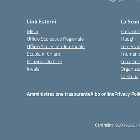
— 
Link Esterni
La Scuo
MIUR
Presenta
Ufficio Scolastico Regionale
I luoghi
Ufficio Scolastico Territoriale
Le perso
Scuola in Chiaro
I numeri 
Iscrizioni On Line
Le carte 
Invalsi
Organizz
La storia
Amministrazione trasparente
Albo online
Privacy Poli
Centralino:
088163657