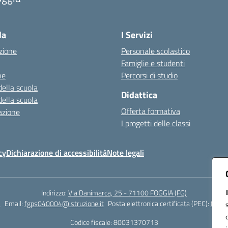
Visita la pagina iniziale della scuola
la
I Servizi
zione
Personale scolastico
Famiglie e studenti
ne
Percorsi di studio
della scuola
Didattica
della scuola
Offerta formativa
azione
I progetti delle classi
cy
Dichiarazione di accessibilità
Note legali
Indirizzo:
Via Danimarca, 25 - 71100 FOGGIA (FG)
1
Email:
fgps040004@istruzione.it
Posta elettronica certificata (PEC):
fgps0
Codice fiscale: 80031370713