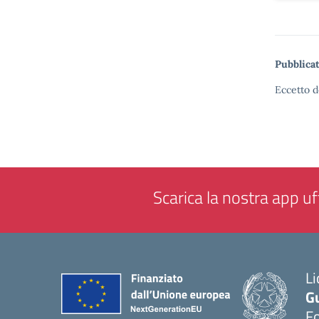
Pubblicat
Eccetto d
Scarica la nostra app uff
Li
G
F