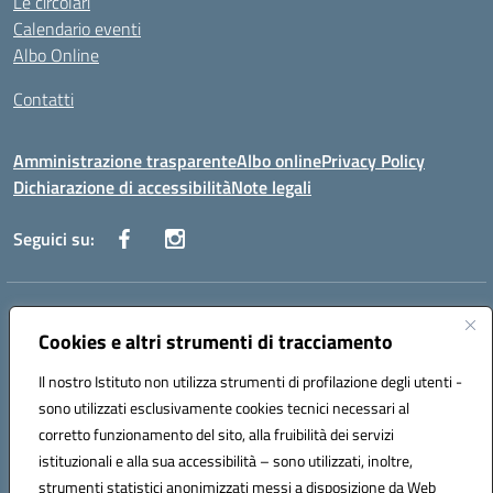
Le circolari
Calendario eventi
Albo Online
Contatti
Amministrazione trasparente
Albo online
Privacy Policy
Dichiarazione di accessibilità
Note legali
Seguici su:
Indirizzo:
Via Danimarca, 25 - 71100 FOGGIA (FG)
Centralino:
Cookies e altri strumenti di tracciamento
0881636571
Email:
fgps040004@istruzione.it
Posta elettronica certificata (PEC):
fgps040004@pec.istruzione.it
Il nostro Istituto non utilizza strumenti di profilazione degli utenti -
Codice fiscale: 80031370713
sono utilizzati esclusivamente cookies tecnici necessari al
Codice meccanografico:
FGPS040004
corretto funzionamento del sito, alla fruibilità dei servizi
Codice Indice delle Pubbliche Amministrazioni (IPA): istsc_fgps040004
istituzionali e alla sua accessibilità – sono utilizzati, inoltre,
strumenti statistici anonimizzati messi a disposizione da Web