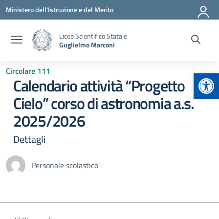
Vai ai contenuti
Vai al menu di navigazione
Vai al footer
Ministero dell'Istruzione e del Merito
Liceo Scientifico Statale
Guglielmo Marconi
Circolare 111
Apr
Calendario attività “Progetto
Cielo” corso di astronomia a.s.
2025/2026
Dettagli
Personale scolastico