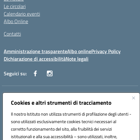
Le circolari
Calendario eventi
Albo Online
Contatti
Amministrazione trasparente
Albo online
Privacy Policy
Dichiarazione di accessibilità
Note legali
Seguici su:
Indirizzo:
Via Danimarca, 25 - 71100 FOGGIA (FG)
Centralino:
Cookies e altri strumenti di tracciamento
0881636571
Email:
fgps040004@istruzione.it
Posta elettronica certificata (PEC):
fgps040004@pec.istruzione.it
Il nostro Istituto non utilizza strumenti di profilazione degli utenti -
Codice fiscale: 80031370713
sono utilizzati esclusivamente cookies tecnici necessari al
Codice meccanografico:
FGPS040004
corretto funzionamento del sito, alla fruibilità dei servizi
Codice Indice delle Pubbliche Amministrazioni (IPA): istsc_fgps040004
istituzionali e alla sua accessibilità – sono utilizzati, inoltre,