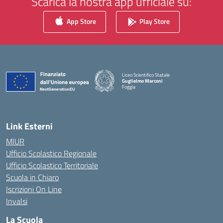
Scarica la nostra app ufficiale su:
App Store
Play Store
Liceo Scientifico Statale
Guglielmo Marconi
Foggia
— Visita la pagina iniziale della scuola
Link Esterni
MIUR
Ufficio Scolastico Regionale
Ufficio Scolastico Territoriale
Scuola in Chiaro
Iscrizioni On Line
Invalsi
La Scuola