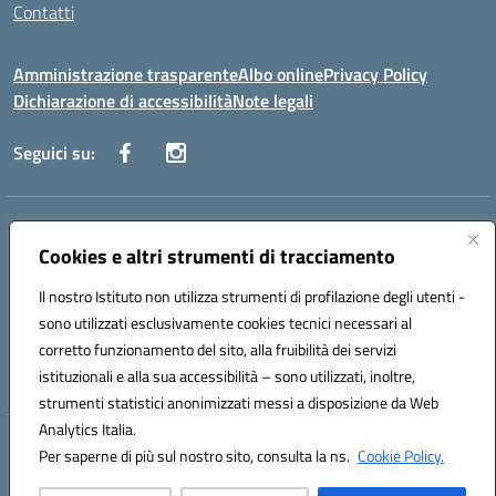
Contatti
Amministrazione trasparente
Albo online
Privacy Policy
Dichiarazione di accessibilità
Note legali
Seguici su:
Indirizzo:
Via Danimarca, 25 - 71100 FOGGIA (FG)
Centralino:
Cookies e altri strumenti di tracciamento
0881636571
Email:
fgps040004@istruzione.it
Posta elettronica certificata (PEC):
fgps040004@pec.istruzione.it
Il nostro Istituto non utilizza strumenti di profilazione degli utenti -
Codice fiscale: 80031370713
sono utilizzati esclusivamente cookies tecnici necessari al
Codice meccanografico:
FGPS040004
corretto funzionamento del sito, alla fruibilità dei servizi
Codice Indice delle Pubbliche Amministrazioni (IPA): istsc_fgps040004
istituzionali e alla sua accessibilità – sono utilizzati, inoltre,
strumenti statistici anonimizzati messi a disposizione da Web
Analytics Italia.
Hosting & Powered by 3D Solution S.r.l.
Per saperne di più sul nostro sito, consulta la ns.
Cookie Policy.
Concept & Design by Designers Italia