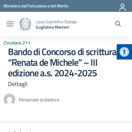
Vai ai contenuti
Vai al menu di navigazione
Vai al footer
Ministero dell'Istruzione e del Merito
Liceo Scientifico Statale
Guglielmo Marconi
Circolare 211
Apr
Bando di Concorso di scrittura
“Renata de Michele” – III
edizione a.s. 2024-2025
Dettagli
Personale scolastico