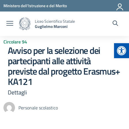
Vai ai contenuti
Vai al menu di navigazione
Vai al footer
Ministero dell'Istruzione e del Merito
Liceo Scientifico Statale
Guglielmo Marconi
Circolare 94
Apr
Avviso per la selezione dei
partecipanti alle attività
previste dal progetto Erasmus+
KA121
Dettagli
Personale scolastico