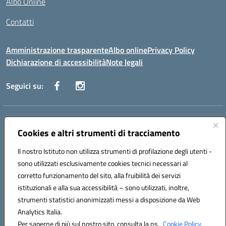
Albo Online
Contatti
Amministrazione trasparente
Albo online
Privacy Policy
Dichiarazione di accessibilità
Note legali
Seguici su:
Indirizzo:
Via Danimarca, 25 - 71100 FOGGIA (FG)
Centralino:
Cookies e altri strumenti di tracciamento
0881636571
Email:
fgps040004@istruzione.it
Posta elettronica certificata (PEC):
fgps040004@pec.istruzione.it
Il nostro Istituto non utilizza strumenti di profilazione degli utenti -
Codice fiscale: 80031370713
sono utilizzati esclusivamente cookies tecnici necessari al
Codice meccanografico:
FGPS040004
corretto funzionamento del sito, alla fruibilità dei servizi
Codice Indice delle Pubbliche Amministrazioni (IPA): istsc_fgps040004
istituzionali e alla sua accessibilità – sono utilizzati, inoltre,
strumenti statistici anonimizzati messi a disposizione da Web
Analytics Italia.
Hosting & Powered by 3D Solution S.r.l.
Per saperne di più sul nostro sito, consulta la ns.
Cookie Policy.