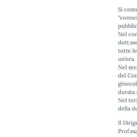
Si comu
“connes
pubblic
Nel cor
dott.ss
tutte l
un’ora.
Nel sec
del Con
ginecol
durata 
Nel ter
della d
Il Diri
Prof.ss