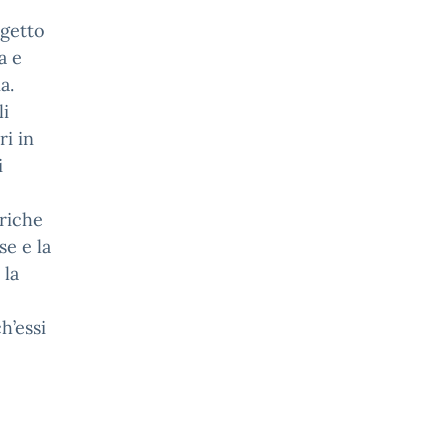
ogetto
a e
a.
li
ri in
i
riche
se e la
 la
h’essi