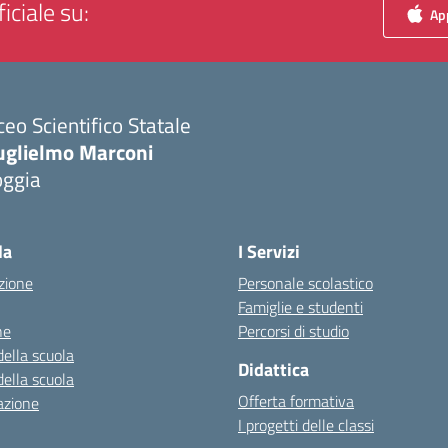
iciale su:
App
ceo Scientifico Statale
uglielmo Marconi
oggia
Visita la pagina iniziale della scuola
la
I Servizi
zione
Personale scolastico
Famiglie e studenti
ne
Percorsi di studio
della scuola
Didattica
della scuola
Offerta formativa
azione
I progetti delle classi