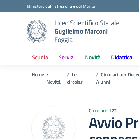
Vai ai contenuti
Vai al menu di navigazione
Vai al footer
Ministero dell'Istruzione e del Merito
Liceo Scientifico Statale
Guglielmo Marconi
Foggia
Scuola
Servizi
Novità
Didattica
Home
Le
Circolari per Doce
Novità
circolari
Alunni
Circolare 122
Avvio P