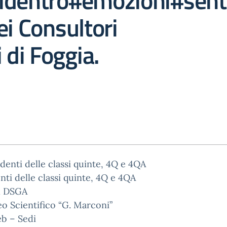
identro#emozioni#sent
ei Consultori
 di Foggia.
udenti delle classi quinte, 4Q e 4QA
nti delle classi quinte, 4Q e 4QA
al DSGA
eo Scientifico “G. Marconi”
eb – Sedi