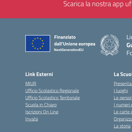
Scarica la nostra app uff
Li
G
F
— 
Link Esterni
La Scuo
MIUR
Presenta
Ufficio Scolastico Regionale
I luoghi
Ufficio Scolastico Territoriale
Le perso
Scuola in Chiaro
I numeri 
Iscrizioni On Line
Le carte 
Invalsi
Organizz
La storia