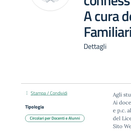
conness
A cura d
Familiari
Dettagli
Stampa / Condividi
Agli st
Ai doce
Tipologia
e p.c. 
Circolari per Docenti e Alunni
del Lic
Sito W