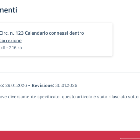
menti
Circ. n. 123 Calendario connessi dentro
correzione
pdf - 216 kb
o:
29.01.2026
-
Revisione:
30.01.2026
ove diversamente specificato, questo articolo è stato rilasciato sott