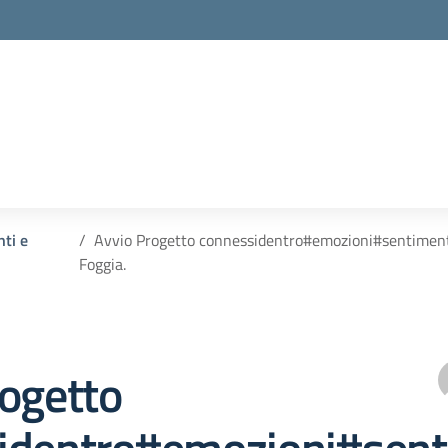
nti e
Avvio Progetto connessidentro#emozioni#sentimenti#
Foggia.
rogetto