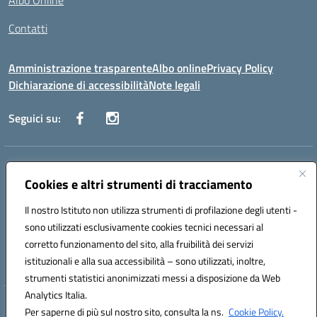
Albo Online
Contatti
Amministrazione trasparente
Albo online
Privacy Policy
Dichiarazione di accessibilità
Note legali
Seguici su:
Indirizzo:
Via Danimarca, 25 - 71100 FOGGIA (FG)
Centralino:
Cookies e altri strumenti di tracciamento
0881636571
Email:
fgps040004@istruzione.it
Posta elettronica certificata (PEC):
fgps040004@pec.istruzione.it
Il nostro Istituto non utilizza strumenti di profilazione degli utenti -
Codice fiscale: 80031370713
sono utilizzati esclusivamente cookies tecnici necessari al
Codice meccanografico:
FGPS040004
corretto funzionamento del sito, alla fruibilità dei servizi
Codice Indice delle Pubbliche Amministrazioni (IPA): istsc_fgps040004
istituzionali e alla sua accessibilità – sono utilizzati, inoltre,
strumenti statistici anonimizzati messi a disposizione da Web
Analytics Italia.
Hosting & Powered by 3D Solution S.r.l.
Per saperne di più sul nostro sito, consulta la ns.
Cookie Policy.