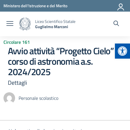
Vai ai contenuti
Vai al menu di navigazione
Vai al footer
Ministero dell'Istruzione e del Merito
Liceo Scientifico Statale
Guglielmo Marconi
Circolare 161
Apr
Avvio attività “Progetto Cielo”
corso di astronomia a.s.
2024/2025
Dettagli
Personale scolastico