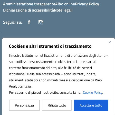
Amministrazione trasparente
Albo online
Privacy Policy
Dichiarazione di accessibilità
Note legali
Seguici su:
Indirizzo:
Via Danimarca, 25 - 71100 FOGGIA (FG)
Centralino:
Cookies e altri strumenti di tracciamento
0881636571
Email:
fgps040004@istruzione.it
Posta elettronica certificata (PEC):
fgps040004@pec.istruzione.it
Il nostro Istituto non utilizza strumenti di profilazione degli utenti -
Codice fiscale: 80031370713
sono utilizzati esclusivamente cookies tecnici necessari al
Codice meccanografico:
FGPS040004
corretto funzionamento del sito, alla fruibilità dei servizi
Codice Indice delle Pubbliche Amministrazioni (IPA): istsc_fgps040004
istituzionali e alla sua accessibilità – sono utilizzati, inoltre,
strumenti statistici anonimizzati messi a disposizione da Web
Analytics Italia.
Hosting & Powered by 3D Solution S.r.l.
Per saperne di più sul nostro sito, consulta la ns.
Cookie Policy.
Concept & Design by Designers Italia
Personalizza
Rifiuta tutto
Accettare tutto