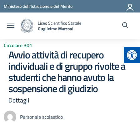
Vai ai contenuti
Vai al menu di navigazione
Vai al footer
Ministero dell'Istruzione e del Merito
Liceo Scientifico Statale
Guglielmo Marconi
Circolare 301
Apr
Avvio attività di recupero
individuali e di gruppo rivolte a
studenti che hanno avuto la
sospensione di giudizio
Dettagli
Personale scolastico