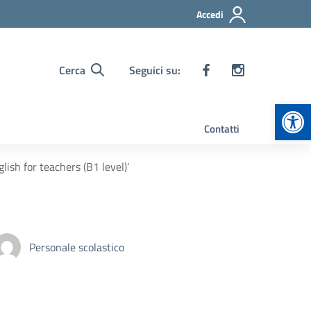
Accedi
Cerca
Seguici su:
Apr
Contatti
lish for teachers (B1 level)’
Personale scolastico