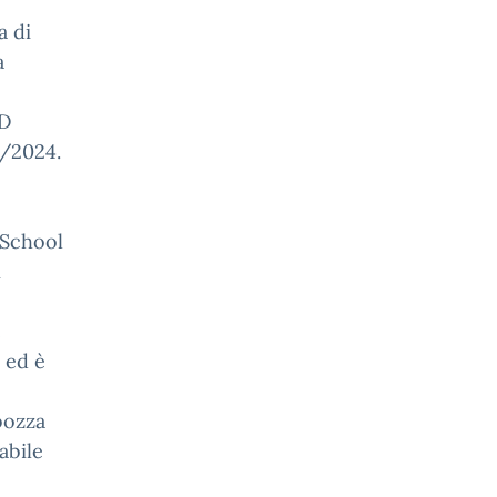
a di
a
ID
4/2024.
 School
n
e
 ed è
bozza
abile