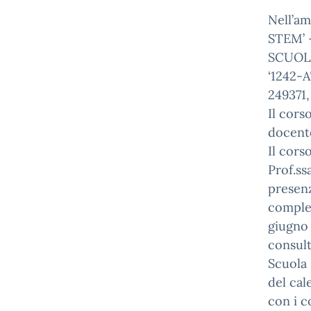
Nell’am
STEM’ –
SCUOLA
‘1242-A
249371,
Il cors
docente
Il cors
Prof.ss
presenz
comples
giugno 
consult
Scuola 
del cal
con i co