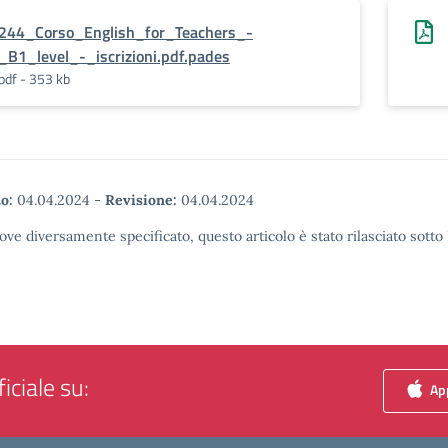
244_Corso_English_for_Teachers_-
_B1_level_-_iscrizioni.pdf.pades
pdf - 353 kb
o:
04.04.2024
-
Revisione:
04.04.2024
ove diversamente specificato, questo articolo è stato rilasciato sott
iciale su:
App