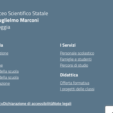
ceo Scientifico Statale
uglielmo Marconi
oggia
Visita la pagina iniziale della scuola
la
I Servizi
zione
Personale scolastico
Famiglie e studenti
ne
Percorsi di studio
della scuola
Didattica
della scuola
Offerta formativa
azione
I progetti delle classi
cy
Dichiarazione di accessibilità
Note legali