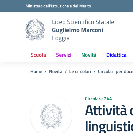
Vai ai contenuti
Vai al menu di navigazione
Vai al footer
Ministero dell'Istruzione e del Merito
Liceo Scientifico Statale
Guglielmo Marconi
Foggia
Scuola
Servizi
Novità
Didattica
Home
Novità
Le circolari
Circolari per doc
Circolare 244
Attività
linguist