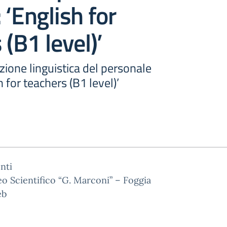
 ‘English for
 (B1 level)’
azione linguistica del personale
 for teachers (B1 level)’
nti
eo Scientifico “G. Marconi” – Foggia
eb