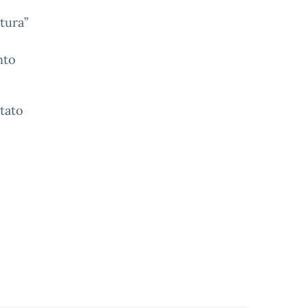
tura”
nto
stato