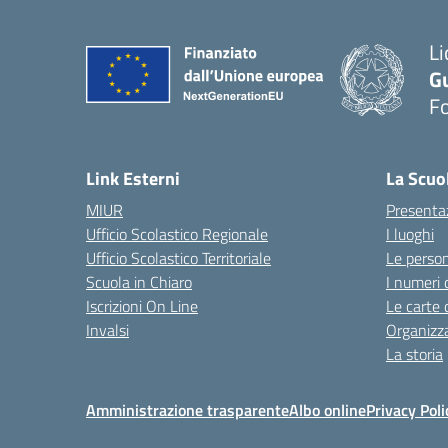
Li
G
F
— 
Link Esterni
La Scuo
MIUR
Presenta
Ufficio Scolastico Regionale
I luoghi
Ufficio Scolastico Territoriale
Le perso
Scuola in Chiaro
I numeri 
Iscrizioni On Line
Le carte 
Invalsi
Organizz
La storia
Amministrazione trasparente
Albo online
Privacy Poli