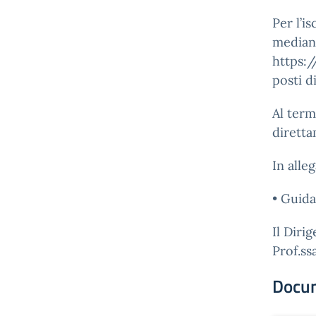
Per l’i
mediant
https:/
posti di
Al term
diretta
In alleg
• Guida
Il Diri
Prof.ss
Docu