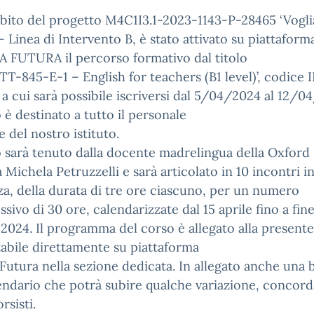
bito del progetto M4C1I3.1-2023-1143-P-28465 ‘Vogli
 Linea di Intervento B, è stato attivato su piattaform
 FUTURA il percorso formativo dal titolo
TT-845-E-1 – English for teachers (B1 level)’, codice 
 a cui sarà possibile iscriversi dal 5/04/2024 al 12/0
o è destinato a tutto il personale
 del nostro istituto.
o sarà tenuto dalla docente madrelingua della Oxford
a Michela Petruzzelli e sarà articolato in 10 incontri i
a, della durata di tre ore ciascuno, per un numero
sivo di 30 ore, calendarizzate dal 15 aprile fino a fin
2024. Il programma del corso è allegato alla presente
abile direttamente su piattaforma
Futura nella sezione dedicata. In allegato anche una 
endario che potrà subire qualche variazione, concord
rsisti.