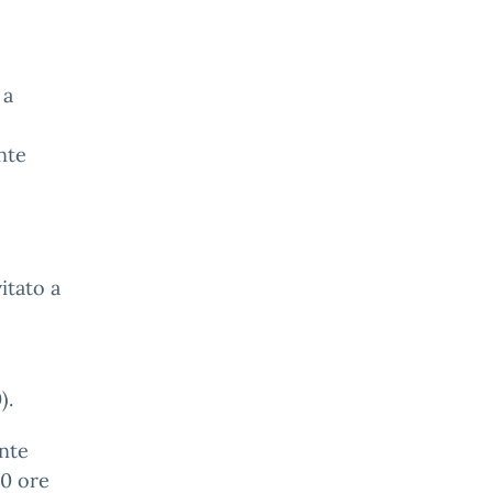
 a
nte
itato a
).
ante
10 ore