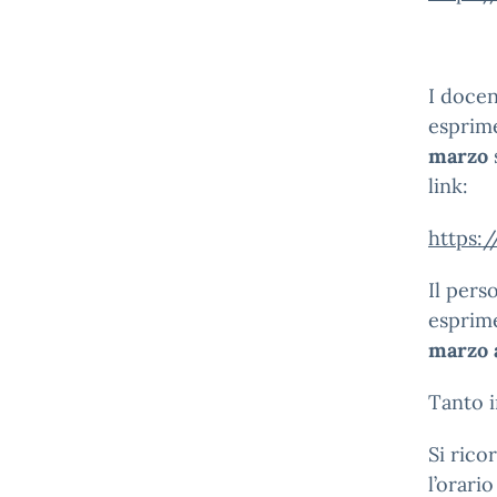
I docen
esprime
marzo
link:
https:
Il pers
esprime
marzo
Tanto i
Si rico
l’orari