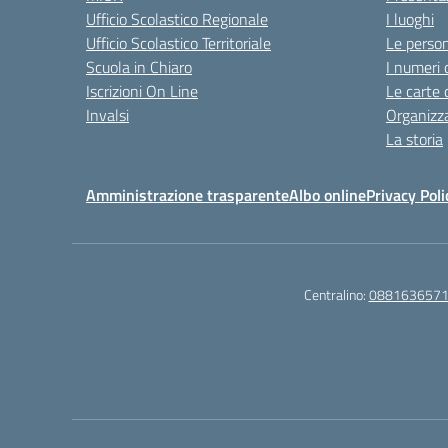
Ufficio Scolastico Regionale
I luoghi
Ufficio Scolastico Territoriale
Le perso
Scuola in Chiaro
I numeri 
Iscrizioni On Line
Le carte 
Invalsi
Organizz
La storia
Amministrazione trasparente
Albo online
Privacy Poli
Centralino:
088163657