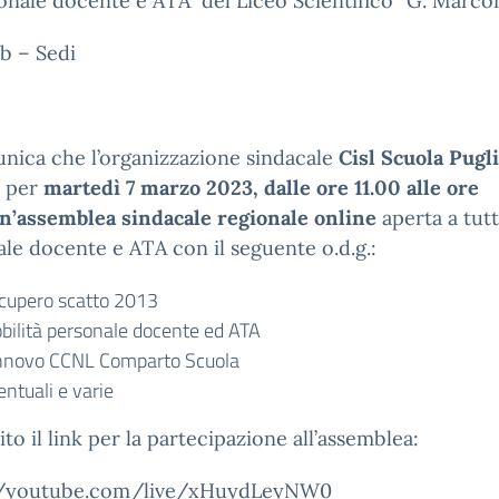
onale docente e ATA del Liceo Scientifico “G. Marcon
b – Sedi
nica che l’organizzazione sindacale
Cisl Scuola Pugl
o per
martedì 7 marzo 2023, dalle ore 11.00 alle ore
n’assemblea sindacale regionale online
aperta a tutt
le docente e ATA con il seguente o.d.g.:
cupero scatto 2013
bilità personale docente ed ATA
nnovo CCNL Comparto Scuola
ntuali e varie
ito il link per la partecipazione all’assemblea:
//youtube.com/live/xHuydLeyNW0