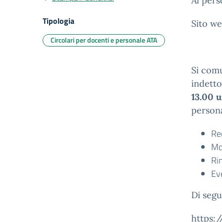
Al pers
Tipologia
Sito we
Circolari per docenti e personale ATA
Si comu
indett
13.00
u
persona
Re
Mo
Ri
Eve
Di segu
https: