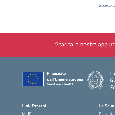
Eccetto d
Scarica la nostra app uff
Li
G
F
— 
Link Esterni
La Scuo
MIUR
Presenta