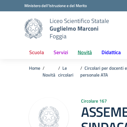
Vai ai contenuti
Vai al menu di navigazione
Vai al footer
Ministero dell'Istruzione e del Merito
Liceo Scientifico Statale
Guglielmo Marconi
Foggia
Scuola
Servizi
Novità
Didattica
Home
Le
Circolari per docenti 
Novità
circolari
personale ATA
Circolare 167
ASSEM