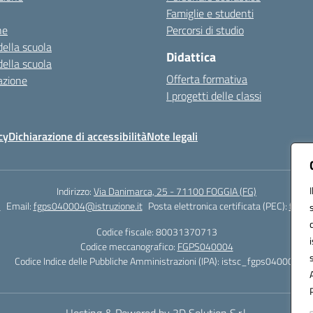
Famiglie e studenti
ne
Percorsi di studio
della scuola
Didattica
della scuola
Offerta formativa
azione
I progetti delle classi
cy
Dichiarazione di accessibilità
Note legali
Indirizzo:
Via Danimarca, 25 - 71100 FOGGIA (FG)
1
Email:
fgps040004@istruzione.it
Posta elettronica certificata (PEC):
fgps0
Codice fiscale: 80031370713
Codice meccanografico:
FGPS040004
Codice Indice delle Pubbliche Amministrazioni (IPA): istsc_fgps040004