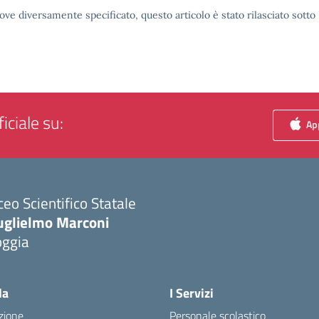
ove diversamente specificato, questo articolo è stato rilasciato sott
iciale su:
App
ceo Scientifico Statale
uglielmo Marconi
oggia
Visita la pagina iniziale della scuola
la
I Servizi
zione
Personale scolastico