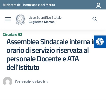
Vai ai contenuti
Vai al menu di navigazione
Vai al footer
Ministero dell'Istruzione e del Merito
Liceo Scientifico Statale
Guglielmo Marconi
Circolare 62
Apr
Assemblea Sindacale interna in
orario di servizio riservata al
personale Docente e ATA
dell’Istituto
Personale scolastico