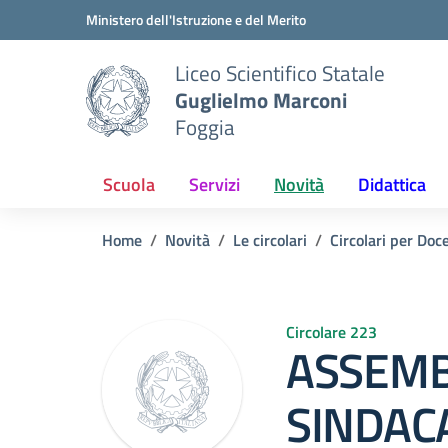
Vai ai contenuti
Vai al menu di navigazione
Vai al footer
Ministero dell'Istruzione e del Merito
Liceo Scientifico Statale
Guglielmo Marconi
Foggia
Scuola
Servizi
Novità
Didattica
Home
Novità
Le circolari
Circolari per Doc
Circolare 223
ASSEM
SINDACA