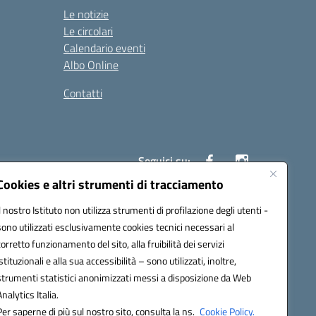
Le notizie
Le circolari
Calendario eventi
Albo Online
Contatti
Seguici su:
Cookies e altri strumenti di tracciamento
Il nostro Istituto non utilizza strumenti di profilazione degli utenti -
40004@pec.istruzione.it
sono utilizzati esclusivamente cookies tecnici necessari al
corretto funzionamento del sito, alla fruibilità dei servizi
istituzionali e alla sua accessibilità – sono utilizzati, inoltre,
strumenti statistici anonimizzati messi a disposizione da Web
Analytics Italia.
Per saperne di più sul nostro sito, consulta la ns.
Cookie Policy.