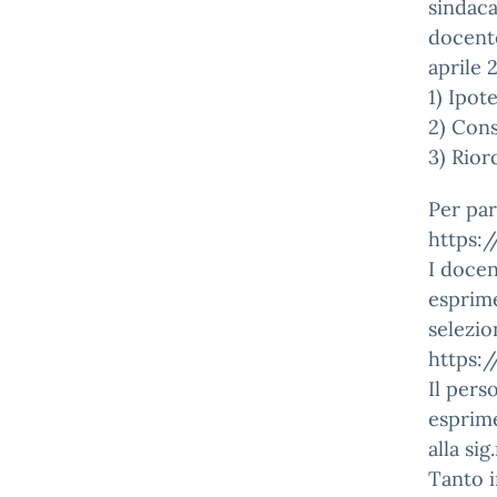
sindaca
docente
aprile 
1) Ipot
2) Cons
3) Rior
Per par
https:
I docen
esprime
selezio
https:
Il pers
esprime
alla si
Tanto i