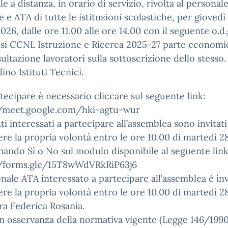
le a distanza, in orario di servizio, rivolta al personal
 e ATA di tutte le istituzioni scolastiche, per giovedì
2026, dalle ore 11.00 alle ore 14.00 con il seguente o.d.
esi CCNL Istruzione e Ricerca 2025-27 parte economi
ultazione lavoratori sulla sottoscrizione dello stesso.
dino Istituti Tecnici.
tecipare è necessario cliccare sul seguente link:
//meet.google.com/hki-agtu-wur
ti interessati a partecipare all’assemblea sono invitati
re la propria volontà entro le ore 10.00 di martedì 28
nando Sì o No sul modulo disponibile al seguente link
//forms.gle/15T8wWdVRkRiP63j6
onale ATA interessato a partecipare all’assemblea è inv
re la propria volontà entro le ore 10.00 di martedì 28
g.ra Federica Rosania.
n osservanza della normativa vigente (Legge 146/1990