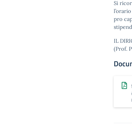
Si rico
l’orari
pro cap
stipend
IL DIR
(Prof. 
Docu