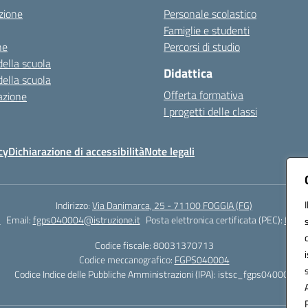
zione
Personale scolastico
Famiglie e studenti
ne
Percorsi di studio
della scuola
Didattica
della scuola
Offerta formativa
azione
I progetti delle classi
cy
Dichiarazione di accessibilità
Note legali
Indirizzo:
Via Danimarca, 25 - 71100 FOGGIA (FG)
1
Email:
fgps040004@istruzione.it
Posta elettronica certificata (PEC):
fgps0
Codice fiscale: 80031370713
Codice meccanografico:
FGPS040004
Codice Indice delle Pubbliche Amministrazioni (IPA): istsc_fgps040004