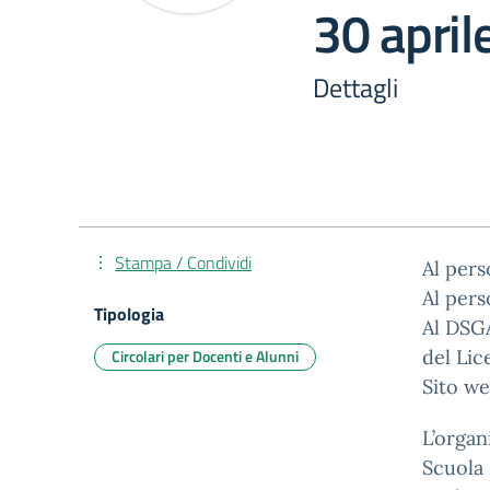
30 april
Dettagli
Stampa / Condividi
Al per
Al per
Tipologia
Al DSG
Circolari per Docenti e Alunni
del Lic
Sito we
L’organ
Scuola 