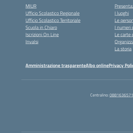
MIUR
Presenta
Ufficio Scolastico Regionale
I luoghi
Ufficio Scolastico Territoriale
Le perso
Scuola in Chiaro
I numeri 
Iscrizioni On Line
Le carte 
Invalsi
Organizz
La storia
Amministrazione trasparente
Albo online
Privacy Poli
Centralino:
088163657