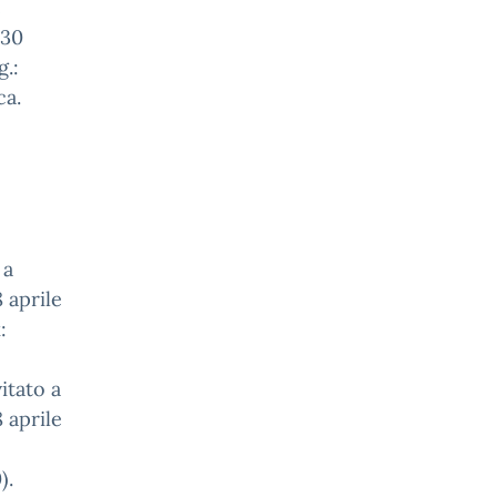
e
 30
g.:
ca.
 a
 aprile
:
itato a
 aprile
).