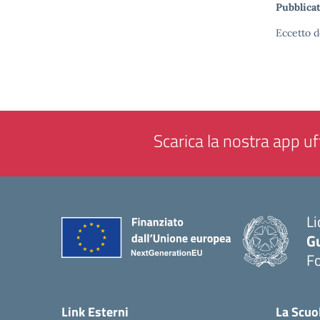
Pubblicat
Eccetto d
Scarica la nostra app uff
Li
G
F
— 
Link Esterni
La Scuo