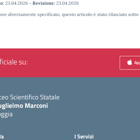
o:
23.04.2026
-
Revisione:
23.04.2026
ove diversamente specificato, questo articolo è stato rilasciato sott
iciale su:
App
ceo Scientifico Statale
uglielmo Marconi
oggia
Visita la pagina iniziale della scuola
la
I Servizi