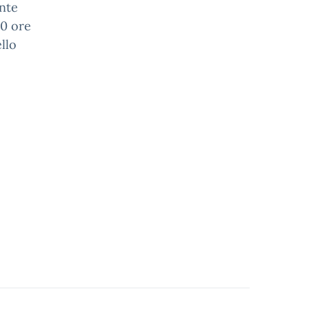
ante
10 ore
llo