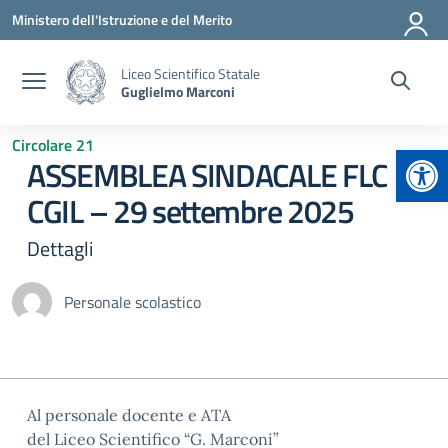
Vai ai contenuti
Vai al menu di navigazione
Vai al footer
Ministero dell'Istruzione e del Merito
Liceo Scientifico Statale
Guglielmo Marconi
Circolare 21
Apr
ASSEMBLEA SINDACALE FLC
CGIL – 29 settembre 2025
Dettagli
Personale scolastico
Al personale docente e ATA
del Liceo Scientifico “G. Marconi”