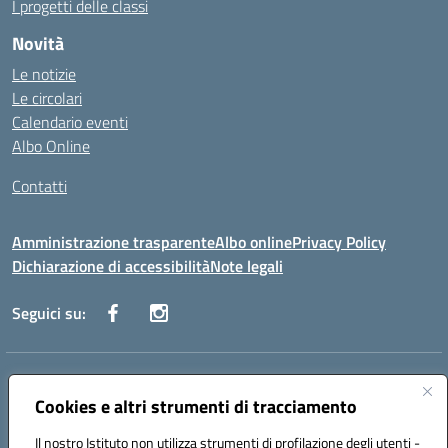
I progetti delle classi
Novità
Le notizie
Le circolari
Calendario eventi
Albo Online
Contatti
Amministrazione trasparente
Albo online
Privacy Policy
Dichiarazione di accessibilità
Note legali
Seguici su:
Indirizzo:
Via Danimarca, 25 - 71100 FOGGIA (FG)
Centralino:
Cookies e altri strumenti di tracciamento
0881636571
Email:
fgps040004@istruzione.it
Posta elettronica certificata (PEC):
fgps040004@pec.istruzione.it
Il nostro Istituto non utilizza strumenti di profilazione degli utenti -