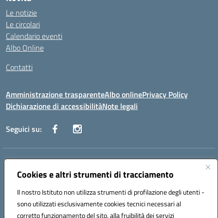
Le notizie
Le circolari
Calendario eventi
Albo Online
Contatti
Amministrazione trasparente
Albo online
Privacy Policy
Dichiarazione di accessibilità
Note legali
Seguici su:
Indirizzo:
Via Danimarca, 25 - 71100 FOGGIA (FG)
Centralino:
Cookies e altri strumenti di tracciamento
0881636571
Email:
fgps040004@istruzione.it
Posta elettronica certificata (PEC):
fgps040004@pec.istruzione.it
Il nostro Istituto non utilizza strumenti di profilazione degli utenti -
Codice fiscale: 80031370713
sono utilizzati esclusivamente cookies tecnici necessari al
Codice meccanografico:
FGPS040004
corretto funzionamento del sito, alla fruibilità dei servizi