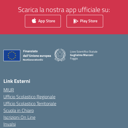
Scarica la nostra app ufficiale su:
App Store
Play Store
Liceo Scientifico Statale
Guglielmo Marconi
Foggia
— Visita la pagina iniziale della scuola
Link Esterni
MIUR
Ufficio Scolastico Regionale
Ufficio Scolastico Territoriale
Scuola in Chiaro
Iscrizioni On Line
Invalsi