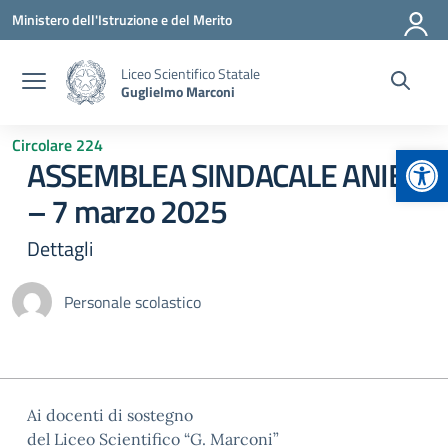
Vai ai contenuti
Vai al menu di navigazione
Vai al footer
Ministero dell'Istruzione e del Merito
Liceo Scientifico Statale
Guglielmo Marconi
Circolare 224
Apr
ASSEMBLEA SINDACALE ANIEF
– 7 marzo 2025
Dettagli
Personale scolastico
Ai docenti di sostegno
del Liceo Scientifico “G. Marconi”