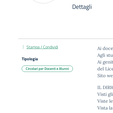
Dettagli
Stampa / Condividi
Ai doce
Agli st
Tipologia
Ai geni
Circolari per Docenti e Alunni
del Lic
Sito we
IL DIR
Visti gl
Viste l
Vista l