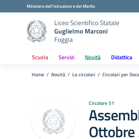
Vai ai contenuti
Vai al menu di navigazione
Vai al footer
Ministero dell'Istruzione e del Merito
Liceo Scientifico Statale
Guglielmo Marconi
Foggia
Scuola
Servizi
Novità
Didattica
Home
Novità
Le circolari
Circolari per Doc
Circolare 51
Assemble
Ottobre