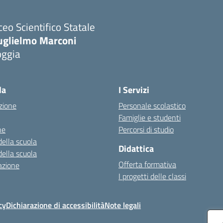
ceo Scientifico Statale
uglielmo Marconi
oggia
Visita la pagina iniziale della scuola
la
I Servizi
zione
Personale scolastico
Famiglie e studenti
ne
Percorsi di studio
della scuola
Didattica
della scuola
Offerta formativa
azione
I progetti delle classi
cy
Dichiarazione di accessibilità
Note legali