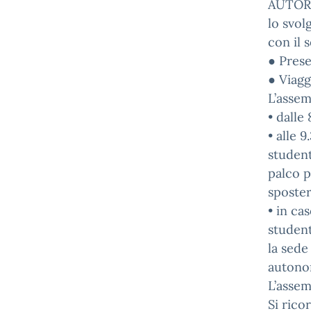
AUTOR
lo svol
con il 
● Prese
● Viagg
L’assem
• dalle 
• alle 
student
palco p
sposte
• in ca
student
la sede
autono
L’assem
Si rico