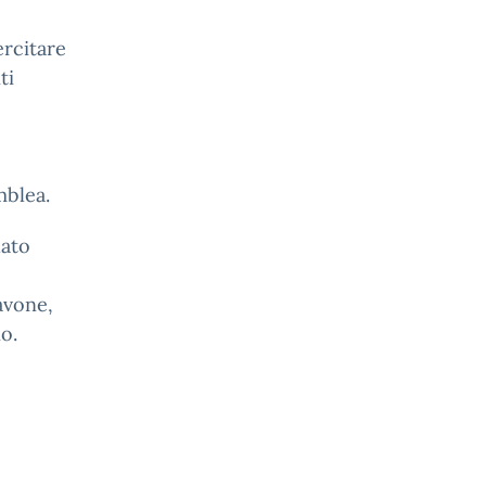
ercitare
ti
mblea.
dato
iavone,
no.