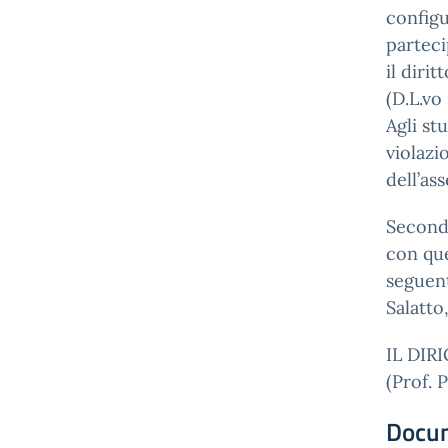
configu
parteci
il diri
(D.L.vo
Agli st
violazi
dell’as
Secondo
con que
seguent
Salatto,
IL DIR
(Prof. 
Docu