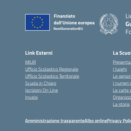
Li
G
F
— 
Link Esterni
La Scuo
MIUR
Presenta
Ufficio Scolastico Regionale
I luoghi
Ufficio Scolastico Territoriale
Le perso
Scuola in Chiaro
I numeri 
Iscrizioni On Line
Le carte 
Invalsi
Organizz
La storia
Amministrazione trasparente
Albo online
Privacy Poli