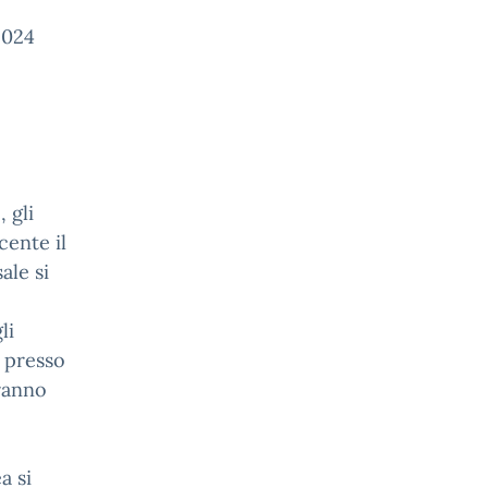
2024
 gli
cente il
ale si
li
o presso
eranno
a si