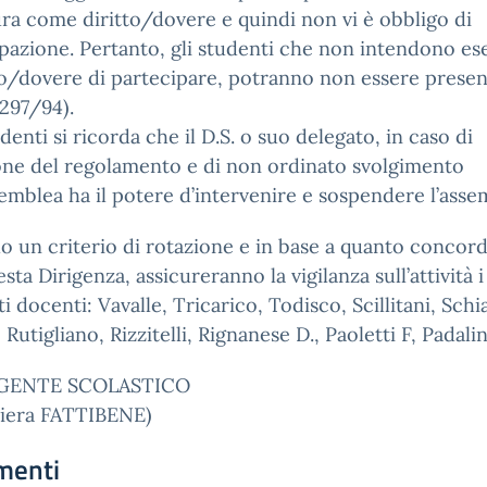
ra come diritto/dovere e quindi non vi è obbligo di
pazione. Pertanto, gli studenti che non intendono es
tto/dovere di partecipare, potranno non essere presen
 297/94).
udenti si ricorda che il D.S. o suo delegato, in caso di
one del regolamento e di non ordinato svolgimento
semblea ha il potere d’intervenire e sospendere l’asse
 un criterio di rotazione e in base a quanto concor
sta Dirigenza, assicureranno la vigilanza sull’attività i
i docenti: Vavalle, Tricarico, Todisco, Scillitani, Sch
 Rutigliano, Rizzitelli, Rignanese D., Paoletti F, Padali
IGENTE SCOLASTICO
Piera FATTIBENE)
menti