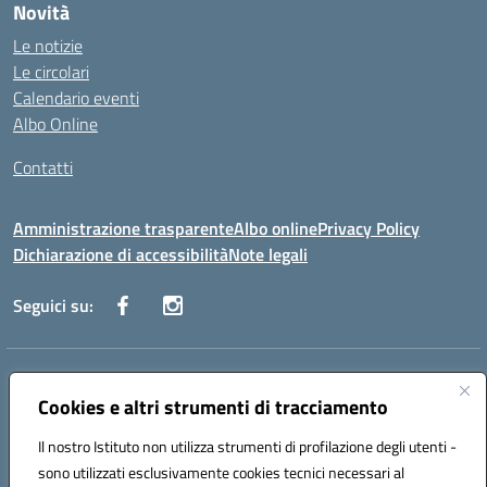
Novità
Le notizie
Le circolari
Calendario eventi
Albo Online
Contatti
Amministrazione trasparente
Albo online
Privacy Policy
Dichiarazione di accessibilità
Note legali
Seguici su:
Indirizzo:
Via Danimarca, 25 - 71100 FOGGIA (FG)
Centralino:
Cookies e altri strumenti di tracciamento
0881636571
Email:
fgps040004@istruzione.it
Posta elettronica certificata (PEC):
fgps040004@pec.istruzione.it
Il nostro Istituto non utilizza strumenti di profilazione degli utenti -
Codice fiscale: 80031370713
sono utilizzati esclusivamente cookies tecnici necessari al