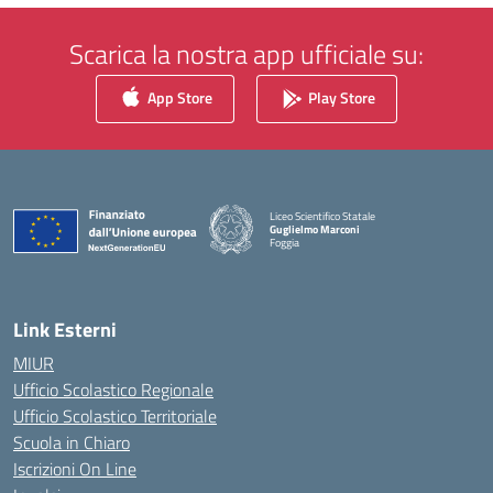
Scarica la nostra app ufficiale su:
App Store
Play Store
Liceo Scientifico Statale
Guglielmo Marconi
Foggia
— Visita la pagina iniziale della scuola
Link Esterni
MIUR
Ufficio Scolastico Regionale
Ufficio Scolastico Territoriale
Scuola in Chiaro
Iscrizioni On Line