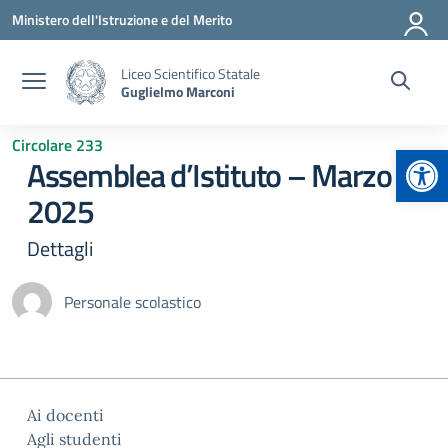
Vai ai contenuti
Vai al menu di navigazione
Vai al footer
Ministero dell'Istruzione e del Merito
Liceo Scientifico Statale
Guglielmo Marconi
Circolare 233
Apr
Assemblea d’Istituto – Marzo
2025
Dettagli
Personale scolastico
Ai docenti
Agli studenti