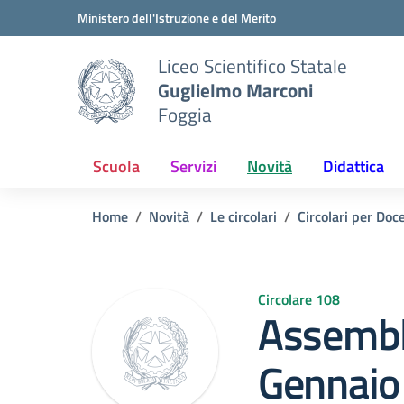
Vai ai contenuti
Vai al menu di navigazione
Vai al footer
Ministero dell'Istruzione e del Merito
Liceo Scientifico Statale
Guglielmo Marconi
Foggia
Scuola
Servizi
Novità
Didattica
Home
Novità
Le circolari
Circolari per Doc
Circolare 108
Assemble
Gennaio