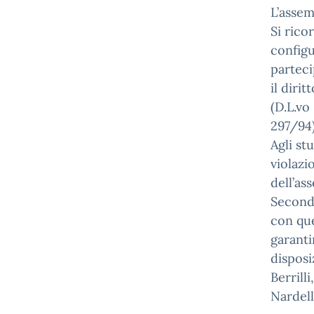
L’assem
Si rico
configu
parteci
il diri
(D.L.vo
297/94)
Agli st
violazi
dell’as
Secondo
con que
garanti
disposi
Berrill
Nardell