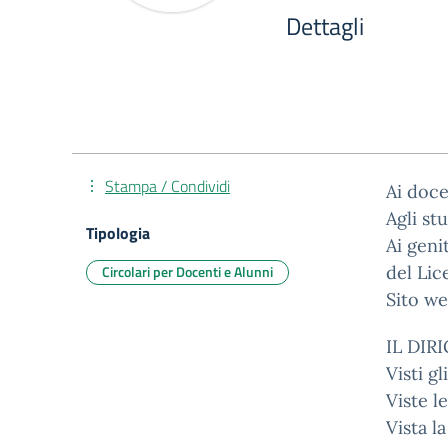
Dettagli
Stampa / Condividi
Ai doce
Agli st
Tipologia
Ai geni
Circolari per Docenti e Alunni
del Lic
Sito we
IL DIR
Visti gl
Viste l
Vista l