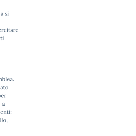
a si
ercitare
ti
mblea.
dato
per
 a
enti:
llo,