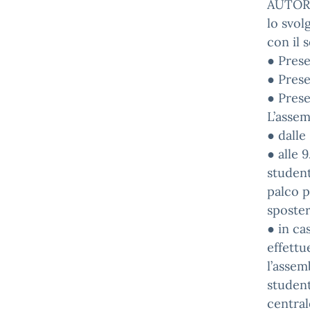
AUTOR
lo svol
con il 
● Pres
● Prese
● Prese
L’assem
● dalle 
● alle 
student
palco p
sposte
● in ca
effett
l’assem
student
central