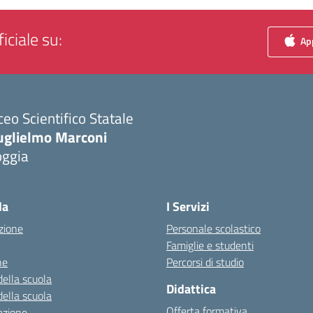
iciale su:
App
ceo Scientifico Statale
uglielmo Marconi
oggia
Visita la pagina iniziale della scuola
la
I Servizi
zione
Personale scolastico
Famiglie e studenti
ne
Percorsi di studio
della scuola
Didattica
della scuola
Offerta formativa
azione