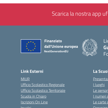
Scarica la nostra app uff
Li
G
F
— 
Link Esterni
La Scuo
MIUR
Presenta
Ufficio Scolastico Regionale
I luoghi
Ufficio Scolastico Territoriale
Le perso
Scuola in Chiaro
I numeri 
Iscrizioni On Line
Le carte 
Invalsi
Organizz