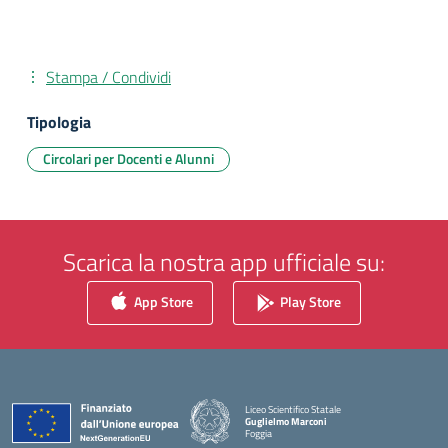
Stampa / Condividi
Tipologia
Circolari per Docenti e Alunni
Scarica la nostra app ufficiale su:
App Store
Play Store
Liceo Scientifico Statale
Guglielmo Marconi
Foggia
— Visita la pagina iniziale della scuola