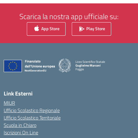
Scarica la nostra app ufficiale su:
App Store
Play Store
Liceo Scientifico Statale
Guglielmo Marconi
Foggia
— Visita la pagina iniziale della scuola
Link Esterni
MIUR
Ufficio Scolastico Regionale
Ufficio Scolastico Territoriale
Scuola in Chiaro
Iscrizioni On Line