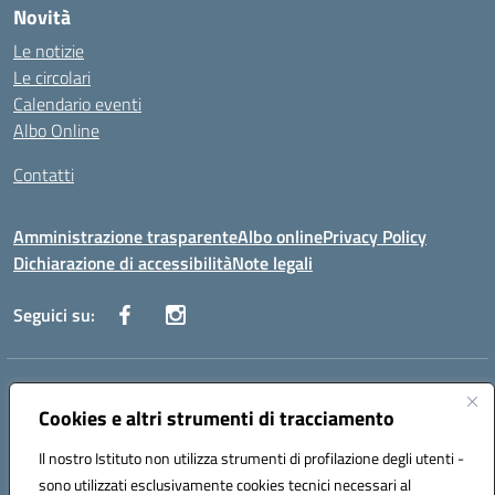
Novità
Le notizie
Le circolari
Calendario eventi
Albo Online
Contatti
Amministrazione trasparente
Albo online
Privacy Policy
Dichiarazione di accessibilità
Note legali
Seguici su:
Indirizzo:
Via Danimarca, 25 - 71100 FOGGIA (FG)
Centralino:
Cookies e altri strumenti di tracciamento
0881636571
Email:
fgps040004@istruzione.it
Posta elettronica certificata (PEC):
fgps040004@pec.istruzione.it
Il nostro Istituto non utilizza strumenti di profilazione degli utenti -
Codice fiscale: 80031370713
sono utilizzati esclusivamente cookies tecnici necessari al