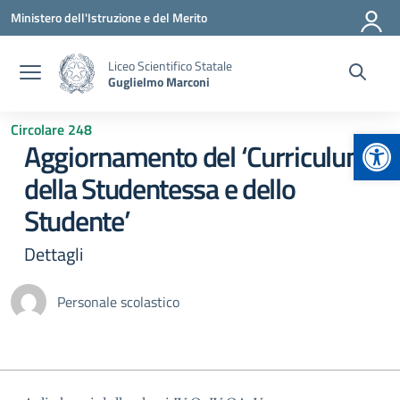
Vai ai contenuti
Vai al menu di navigazione
Vai al footer
Ministero dell'Istruzione e del Merito
Liceo Scientifico Statale
Guglielmo Marconi
Circolare 248
Apr
Aggiornamento del ‘Curriculum
della Studentessa e dello
Studente’
Dettagli
Personale scolastico