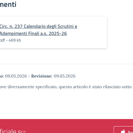
menti
Circ. n. 237 Calendario degli Scrutini e
Adempimenti Finali a.s. 2025-26
pdf - 469 kb
o:
09.05.2026
-
Revisione:
09.05.2026
ove diversamente specificato, questo articolo è stato rilasciato sott
iciale su:
App