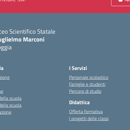
ceo Scientifico Statale
uglielmo Marconi
oggia
Visita la pagina iniziale della scuola
la
I Servizi
zione
Personale scolastico
Famiglie e studenti
ne
Percorsi di studio
della scuola
Didattica
della scuola
Offerta formativa
azione
I progetti delle classi