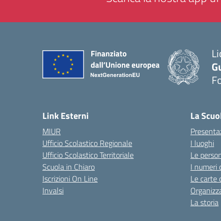
Li
G
F
— 
Link Esterni
La Scuo
MIUR
Presenta
Ufficio Scolastico Regionale
I luoghi
Ufficio Scolastico Territoriale
Le perso
Scuola in Chiaro
I numeri 
Iscrizioni On Line
Le carte 
Invalsi
Organizz
La storia