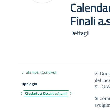
Calendar
Finali a
Dettagli
Stampa / Condividi
Ai Doce
del Lic
Tipologia
SITO W
Circolari per Docenti e Alunni
Si comu
svolgim