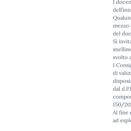
I docen
dell’ini
Qualun
mezzo e
del doc
Si invi
snellim
svolto 
I Consi
di valu
disposi
dal d.P
comport
150/20
Al fine 
ad espl