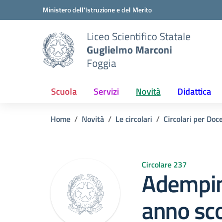
Vai ai contenuti
Vai al menu di navigazione
Vai al footer
Ministero dell'Istruzione e del Merito
Liceo Scientifico Statale
Guglielmo Marconi
Foggia
Scuola
Servizi
Novità
Didattica
Home
Novità
Le circolari
Circolari per Doc
Circolare 237
Adempim
anno sco