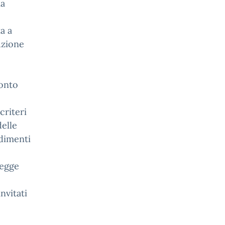
ma
a a
uzione
ronto
criteri
delle
ndimenti
Legge
nvitati