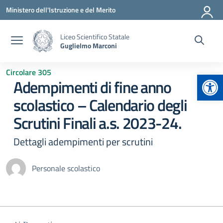
Vai ai contenuti
Vai al menu di navigazione
Vai al footer
Ministero dell'Istruzione e del Merito
Liceo Scientifico Statale
Guglielmo Marconi
Circolare 305
Apr
Adempimenti di fine anno
scolastico – Calendario degli
Scrutini Finali a.s. 2023-24.
Dettagli adempimenti per scrutini
Personale scolastico