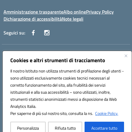
Amministrazione trasparente
Albo online
Privacy Policy
Dichiarazione di accessibilità
Note legali
Seguici su:
Indirizzo:
Via Danimarca, 25 - 71100 FOGGIA (FG)
Centralino:
Cookies e altri strumenti di tracciamento
0881636571
Email:
fgps040004@istruzione.it
Posta elettronica certificata (PEC):
fgps040004@pec.istruzione.it
Il nostro Istituto non utilizza strumenti di profilazione degli utenti -
Codice fiscale: 80031370713
sono utilizzati esclusivamente cookies tecnici necessari al
Codice meccanografico:
FGPS040004
corretto funzionamento del sito, alla fruibilità dei servizi
Codice Indice delle Pubbliche Amministrazioni (IPA): istsc_fgps040004
istituzionali e alla sua accessibilità – sono utilizzati, inoltre,
strumenti statistici anonimizzati messi a disposizione da Web
Analytics Italia.
Hosting & Powered by 3D Solution S.r.l.
Per saperne di più sul nostro sito, consulta la ns.
Cookie Policy.
Concept & Design by Designers Italia
Personalizza
Rifiuta tutto
Accettare tutto