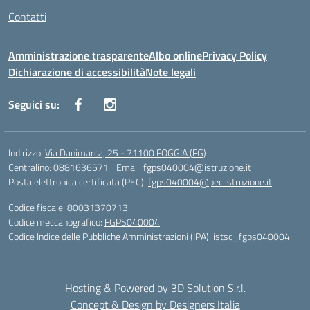
Contatti
Amministrazione trasparente
Albo online
Privacy Policy
Dichiarazione di accessibilità
Note legali
Seguici su:
Indirizzo:
Via Danimarca, 25 - 71100 FOGGIA (FG)
Centralino:
0881636571
Email:
fgps040004@istruzione.it
Posta elettronica certificata (PEC):
fgps040004@pec.istruzione.it
Codice fiscale: 80031370713
Codice meccanografico:
FGPS040004
Codice Indice delle Pubbliche Amministrazioni (IPA): istsc_fgps040004
Hosting & Powered by 3D Solution S.r.l.
Concept & Design by Designers Italia