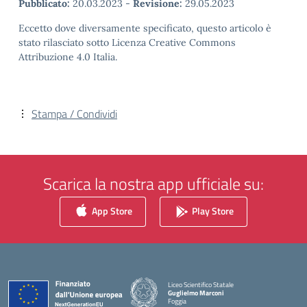
Pubblicato:
20.03.2023
-
Revisione:
29.05.2023
Eccetto dove diversamente specificato, questo articolo è
stato rilasciato sotto Licenza Creative Commons
Attribuzione 4.0 Italia.
Stampa / Condividi
Scarica la nostra app ufficiale su:
App Store
Play Store
Liceo Scientifico Statale
Guglielmo Marconi
Foggia