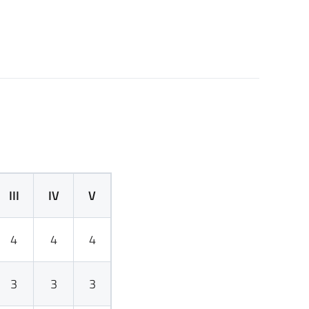
III
IV
V
4
4
4
3
3
3