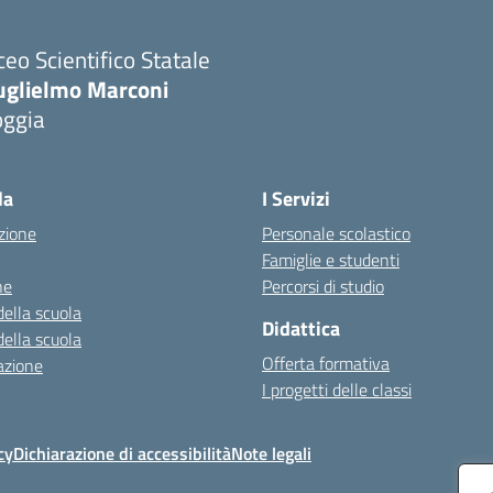
ceo Scientifico Statale
uglielmo Marconi
oggia
Visita la pagina iniziale della scuola
la
I Servizi
zione
Personale scolastico
Famiglie e studenti
ne
Percorsi di studio
della scuola
Didattica
della scuola
Offerta formativa
azione
I progetti delle classi
cy
Dichiarazione di accessibilità
Note legali