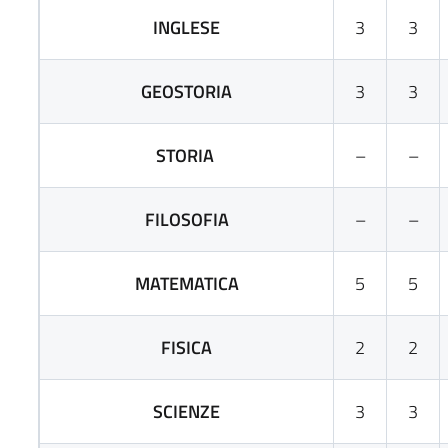
INGLESE
3
3
GEOSTORIA
3
3
STORIA
–
–
FILOSOFIA
–
–
MATEMATICA
5
5
FISICA
2
2
SCIENZE
3
3