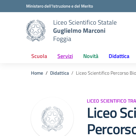
Vai ai contenuti
Vai al menu di navigazione
Vai al footer
Ministero dell'Istruzione e del Merito
Liceo Scientifico Statale
Guglielmo Marconi
Foggia
Scuola
Servizi
Novità
Didattica
Home
Didattica
Liceo Scientifico Percorso B
LICEO SCIENTIFICO TR
Liceo Sc
Percors