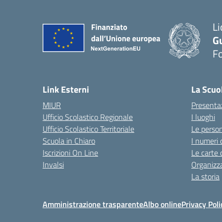
Li
G
F
— 
Link Esterni
La Scuo
MIUR
Presenta
Ufficio Scolastico Regionale
I luoghi
Ufficio Scolastico Territoriale
Le perso
Scuola in Chiaro
I numeri 
Iscrizioni On Line
Le carte 
Invalsi
Organizz
La storia
Amministrazione trasparente
Albo online
Privacy Poli