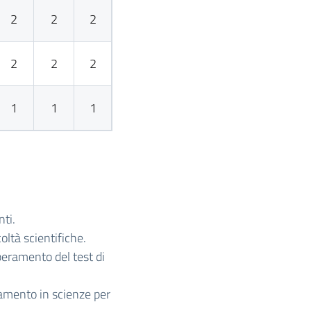
2
2
2
2
2
2
1
1
1
ti.
oltà scientifiche.
peramento del test di
iamento in scienze per