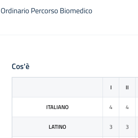
o Ordinario Percorso Biomedico
Cos'è
I
II
ITALIANO
4
4
LATINO
3
3