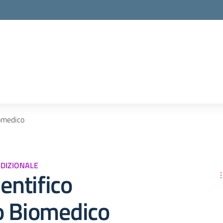
iomedico
ADIZIONALE
ientifico
o Biomedico